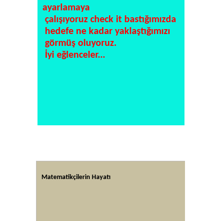
ayarlamaya
çalışıyoruz check it bastığımızda
hedefe ne kadar yaklaştığımızı
görmüş oluyoruz.
İyi eğlenceler...
Matematikçilerin Hayatı
Altın Or
A4 kağıt