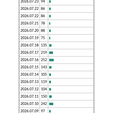
2026.07.23
94
2026.07.22
86
2026.07.22
86
2026.07.21
78
2026.07.20
88
2026.07.19
75
2026.07.18
135
2026.07.17
219
2026.07.16
252
2026.07.15
143
2026.07.14
105
2026.07.13
119
2026.07.12
104
2026.07.11
150
2026.07.10
242
2026.07.09
97