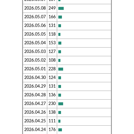
2026.05.08
249
2026.05.07
166
2026.05.06
131
2026.05.05
118
2026.05.04
153
2026.05.03
127
2026.05.02
108
2026.05.01
228
2026.04.30
124
2026.04.29
131
2026.04.28
136
2026.04.27
230
2026.04.26
138
2026.04.25
111
2026.04.24
176