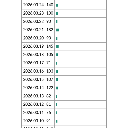
2026.03.24
140
2026.03.23
130
2026.03.22
90
2026.03.21
182
2026.03.20
93
2026.03.19
145
2026.03.18
105
2026.03.17
71
2026.03.16
103
2026.03.15
107
2026.03.14
122
2026.03.13
82
2026.03.12
81
2026.03.11
76
2026.03.10
91