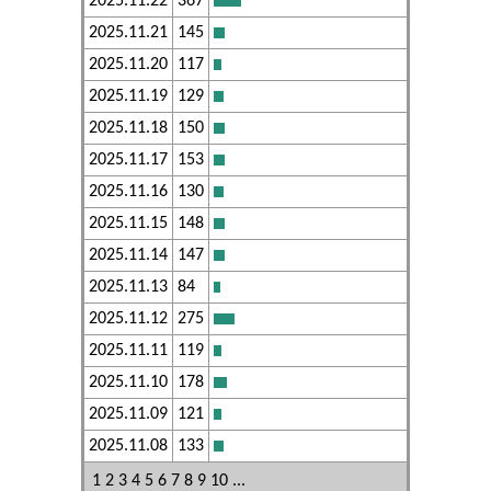
2025.11.22
367
2025.11.21
145
2025.11.20
117
2025.11.19
129
2025.11.18
150
2025.11.17
153
2025.11.16
130
2025.11.15
148
2025.11.14
147
2025.11.13
84
2025.11.12
275
2025.11.11
119
2025.11.10
178
2025.11.09
121
2025.11.08
133
1
2
3
4
5
6
7
8
9
10
...