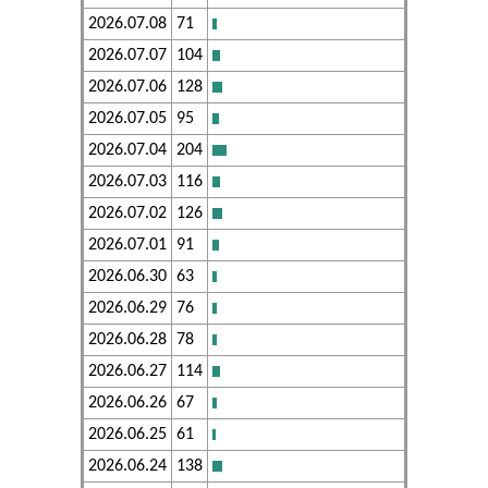
2026.07.08
71
2026.07.07
104
2026.07.06
128
2026.07.05
95
2026.07.04
204
2026.07.03
116
2026.07.02
126
2026.07.01
91
2026.06.30
63
2026.06.29
76
2026.06.28
78
2026.06.27
114
2026.06.26
67
2026.06.25
61
2026.06.24
138