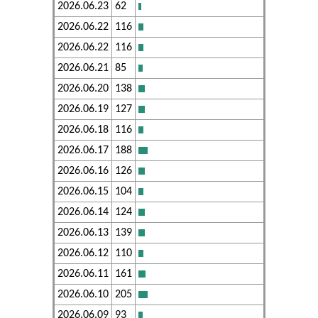
2026.06.23
62
2026.06.22
116
2026.06.22
116
2026.06.21
85
2026.06.20
138
2026.06.19
127
2026.06.18
116
2026.06.17
188
2026.06.16
126
2026.06.15
104
2026.06.14
124
2026.06.13
139
2026.06.12
110
2026.06.11
161
2026.06.10
205
2026.06.09
93