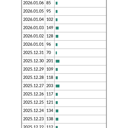
2026.01.06
85
2026.01.05
95
2026.01.04
102
2026.01.03
149
2026.01.02
128
2026.01.01
96
2025.12.31
70
2025.12.30
201
2025.12.29
109
2025.12.28
118
2025.12.27
203
2025.12.26
117
2025.12.25
121
2025.12.24
134
2025.12.23
138
2025.12.22
112