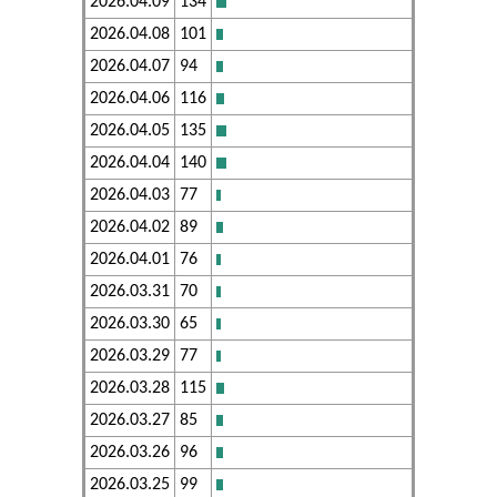
2026.04.09
134
2026.04.08
101
2026.04.07
94
2026.04.06
116
2026.04.05
135
2026.04.04
140
2026.04.03
77
2026.04.02
89
2026.04.01
76
2026.03.31
70
2026.03.30
65
2026.03.29
77
2026.03.28
115
2026.03.27
85
2026.03.26
96
2026.03.25
99