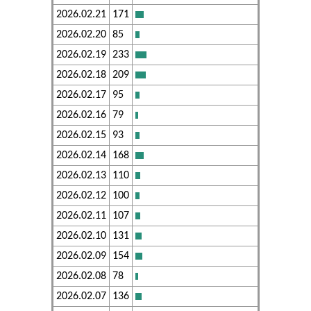
2026.02.21
171
2026.02.20
85
2026.02.19
233
2026.02.18
209
2026.02.17
95
2026.02.16
79
2026.02.15
93
2026.02.14
168
2026.02.13
110
2026.02.12
100
2026.02.11
107
2026.02.10
131
2026.02.09
154
2026.02.08
78
2026.02.07
136