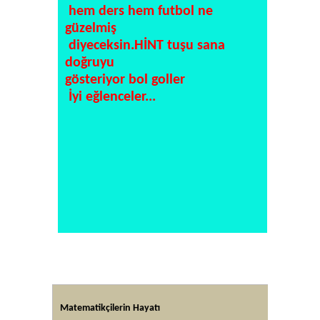
hem ders hem futbol ne
güzelmiş
diyeceksin.HİNT tuşu sana
doğruyu
gösteriyor bol goller
İyi eğlenceler...
Matematikçilerin Hayatı
Altın Or